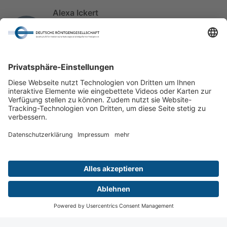
Alexa Ickert
Wiesbaden Congress & Marketing GmbH -
AI
Hotelabteilung
+49 611 1729-777
hotel@wicm.de
Wiesbaden
Digital
Menü
Aktuelles
Login