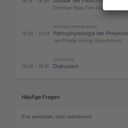
Glossar der Fleischner Socie
18:15 - 18:35
Christian Bijan Fink (Düsseldorf)
VORTRAG (FORTBILDUNG)
RadiSSO
Pathophysiologie der Pneumok
18:35 - 19:05
Jan Philipp Hering (Ibbenbüren)
DISKUSSION
RadiSSO
Diskussion
19:05 - 19:15
Häufige Fragen
Erst anmelden, dann teilnehmen!