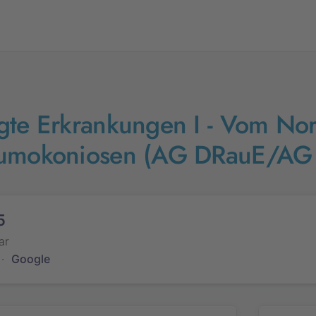
gte Erkrankungen I - Vom Nor
eumokoniosen (AG DRauE/AG 
5
ar
·
Google