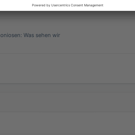
ty: Schwerpunkt Pneumokoniosen
gebucht haben oder noch nachbuchen.
E-Mail-Adresse *
Vorname *
Nachname 
Datenschutzhinwe
Melden Sie sich bitte hier an:
Bitte beachten Sie die
Datenschutzhinwe
Vorname *
Nachname 
E-Mail-Adresse *
Jetzt teilnehmen
-Login
oniosen: Was sehen wir
E-Mail-Adresse *
Datenschutzhinwe
Bitte beachten Sie die
Datenschutzhinwe
Jetzt teilnehmen
-Login