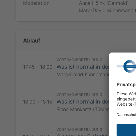
Moderation
Anna Höink (Detmold)
Bitte loggen S
Marc-David Künnemann 
Webinar zu be
werden, falls 
Minuten beginn
Kongresste
Findet das Web
kommen Sie ku
Ablauf
am Webinar te
Als Teilnehme
Röntgenkongre
Radiologie und
bitte ein, um 
teilzunehmen.
VORTRAG (FORTBILDUNG)
Jetzt teiln
Was ist normal in der Projekti
17:45 - 18:00
Marc-David Künnemann (Münster)
Bitte loggen S
Webinar zu be
werden, falls 
Minuten beginn
VORTRAG (FORTBILDUNG)
Findet das Web
Was ist normal in der HRCT
18:00 - 18:15
kommen Sie ku
Fiona Mankertz (Tübingen)
am Webinar te
VORTRAG (FORTBILDUNG)
RadiSSO