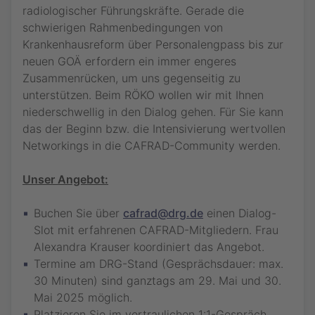
Eine Teilnahmebescheinigung erhalten nur Personen,
radiologischer Führungskräfte. Gerade die
die das digitale Modul „RÖKO DIGITAL“ des 105.
Vorname *
Eine Teilnahmebescheinigung erhalten nur Personen,
Wissenschaft & Fortbildung
Wissenschaft & Fortbildung
Deutscher Röntgenkongresses und 10. Gemeinsamer
die das digitale Modul „RÖKO DIGITAL“ des 106.
schwierigen Rahmenbedingungen von
CME-Punkte
CME-Punkte
Kongress von DRG und ÖRG gebucht haben oder noch
Deutschen Röntgenkongress 2025 – Kongress für
Themenvielfalt
Nachname *
nachbuchen.
Themenvielfalt
Krankenhausreform über Personalengpass bis zur
medizinische Radiologie und bildgeführte Therapie
Dialog & Interaktion
Dialog & Interaktion
gebucht haben oder noch nachbuchen.
Nachname *
neuen GOÄ erfordern ein immer engeres
Jetzt buchen
Melden Sie sich bitte hier an:
Vorname *
Zusammenrücken, um uns gegenseitig zu
E-Mail-Adresse *
unterstützen. Beim RÖKO wollen wir mit Ihnen
Vorname *
E-Mail-Adresse *
niederschwellig in den Dialog gehen. Für Sie kann
Nachname *
Datenschutzhinweise
das der Beginn bzw. die Intensivierung wertvollen
Bitte beachten Sie die
Datenschutzhinweise
.
Nachname *
Networkings in die CAFRAD-Community werden.
Jetzt teilnehmen
E-Mail-Adresse *
Unser Angebot:
E-Mail-Adresse *
Datenschutzhinweise
Buchen Sie über
cafrad@drg.de
einen Dialog-
Bitte beachten Sie die
Datenschutzhinweise
.
Jetzt teilnehmen
Slot mit erfahrenen CAFRAD-Mitgliedern. Frau
Alexandra Krauser koordiniert das Angebot.
Termine am DRG-Stand (Gesprächsdauer: max.
30 Minuten) sind ganztags am 29. Mai und 30.
Mai 2025 möglich.
Platzieren Sie im vertraulichen 1:1-Gespräch