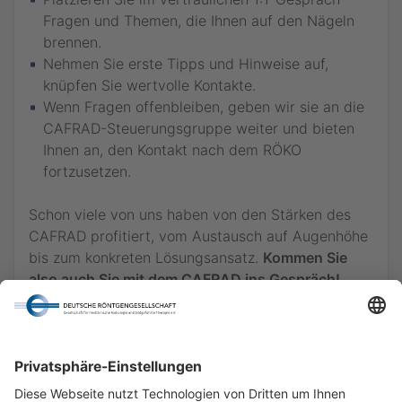
Fragen und Themen, die Ihnen auf den Nägeln
brennen.
Nehmen Sie erste Tipps und Hinweise auf,
knüpfen Sie wertvolle Kontakte.
Wenn Fragen offenbleiben, geben wir sie an die
CAFRAD-Steuerungsgruppe weiter und bieten
Ihnen an, den Kontakt nach dem RÖKO
fortzusetzen.
Schon viele von uns haben von den Stärken des
CAFRAD profitiert, vom Austausch auf Augenhöhe
bis zum konkreten Lösungsansatz.
Kommen Sie
also auch Sie mit dem CAFRAD ins Gespräch!
Gegenseitig von Ideen und Erfahrungswerten
profitieren, auch hier zählt das W.I.R.!