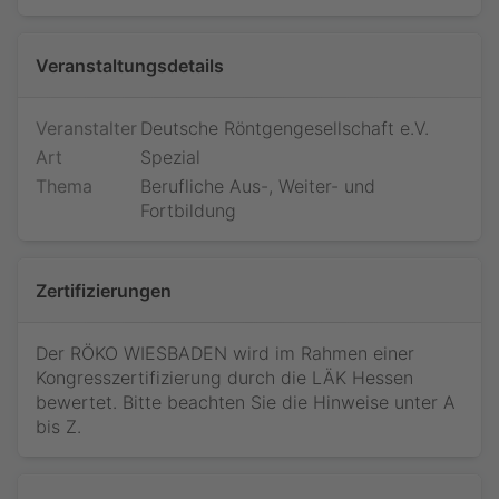
Veranstaltungsdetails
Veranstalter
Deutsche Röntgengesellschaft e.V.
Art
Spezial
Thema
Berufliche Aus-, Weiter- und
Fortbildung
Zertifizierungen
Der RÖKO WIESBADEN wird im Rahmen einer
Kongresszertifizierung durch die LÄK Hessen
bewertet. Bitte beachten Sie die Hinweise unter
A
Jetzt teilnehmen
bis Z
.
Bitte loggen Sie sich ein, um Ihre Teilnahme an diesem
Webinar zu bestätigen. Sie sind dann vorgemerkt und
werden, falls das Webinar innerhalb der nächsten 10