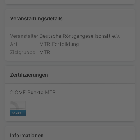
Veranstaltungsdetails
Veranstalter
Deutsche Röntgengesellschaft e.V.
Art
MTR-Fortbildung
Zielgruppe
MTR
Zertifizierungen
2 CME Punkte MTR
Jetzt teilnehmen
Informationen
Bitte loggen Sie sich ein, um Ihre Teilnahme an diesem
Webinar zu bestätigen. Sie sind dann vorgemerkt und