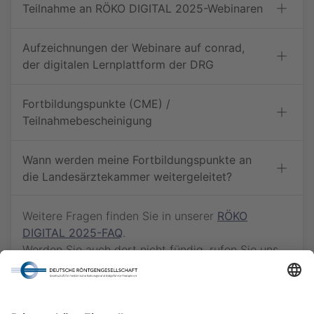
Teilnahme an RÖKO DIGITAL 2025-Webinaren
Aufzeichnungen der Webinare auf conrad,
der digitalen Lernplattform der DRG
Fortbildungspunkte (CME) /
Teilnahmebescheinigung
Wann werden meine Fortbildungspunkte an
die Landesärztekammer weitergeleitet?
Weitere Fragen finden Sie in unserer
RÖKO
DIGITAL 2025-FAQ
.
Werden Sie auch dort nicht fündig, rufen Sie uns
gern via
030 - 916 070 - 66
an oder schreiben
Sie eine E-Mail an
kongress@drg.de
.