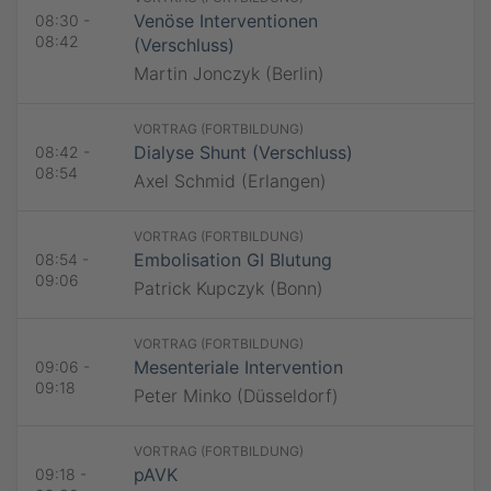
Vorname *
E-Mail-Adresse *
Venöse Interventionen
08:30 -
08:42
Nachname *
(Verschluss)
Datenschutzhinweise
Bitte beachten Sie die
Datenschutzhinweise
.
Nachname *
Martin Jonczyk (Berlin)
Jetzt teilnehmen
E-Mail-Adresse *
VORTRAG (FORTBILDUNG)
E-Mail-Adresse *
Dialyse Shunt (Verschluss)
08:42 -
08:54
Datenschutzhinweise
Axel Schmid (Erlangen)
Bitte beachten Sie die
Datenschutzhinweise
.
Jetzt teilnehmen
VORTRAG (FORTBILDUNG)
Embolisation GI Blutung
08:54 -
09:06
Patrick Kupczyk (Bonn)
VORTRAG (FORTBILDUNG)
Mesenteriale Intervention
09:06 -
09:18
Peter Minko (Düsseldorf)
VORTRAG (FORTBILDUNG)
pAVK
09:18 -