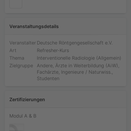
Veranstaltungsdetails
Veranstalter
Deutsche Röntgengesellschaft e.V.
Art
Refresher-Kurs
Thema
Interventionelle Radiologie (Allgemein)
Zielgruppe
Andere, Ärzte in Weiterbildung (AiW),
Fachärzte, Ingenieure / Naturwiss.,
Jetzt teilnehmen
Studenten
Bitte loggen Sie sich ein, um Ihre Teilnahme an diesem
Webinar zu bestätigen. Sie sind dann vorgemerkt und
werden, falls das Webinar innerhalb der nächsten 10
Minuten beginnt, sofort weitergeleitet.
Zertifizierungen
Findet das Webinar zu einem späteren Zeitpunkt statt,
Kongressteilnehmer.
kommen Sie kurz vor Beginn des Webinars erneut, um am
Webinar teilzunehmen.
Modul A & B
Als Teilnehmer am RÖKO DIGITAL des 106. Deutschen
RadiSSO-Login
Röntgenkongress 2025 – Kongress für medizinische
Radiologie und bildgeführte Therapie loggen Sie sich bitte
ein, um an dieser Industrie­veranstaltung teilzunehmen.
Ohne Buchung.