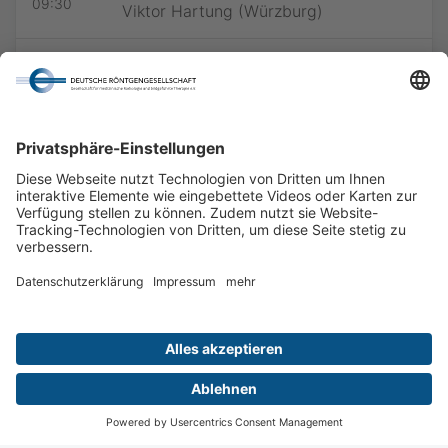
09:30
Viktor Hartung (Würzburg)
DISKUSSION
Diskussion
09:30 -
10:00
Wiesbaden
Digital
Menü
Aktuelles
Login