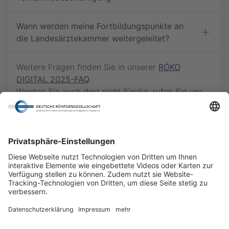
Wann werden meine Fortbildungspunkte an
die Landesärztekammer weitergeleitet?
Weitere Fragen finden Sie in unserer
RÖKO
DIGITAL 2025-FAQ
.
Werden Sie auch dort nicht fündig, rufen Sie uns
gern via
030 - 916 070 - 66
an oder schreiben
Sie eine E-Mail an
kongress@drg.de
.