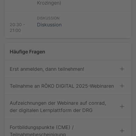
Krozingen)
Bitte beachten Sie die
Datenschutzhinweise
.
Jetzt teilnehmen
DISKUSSION
Diskussion
20:30 -
21:00
Häufige Fragen
Erst anmelden, dann teilnehmen!
Teilnahme an RÖKO DIGITAL 2025-Webinaren
Aufzeichnungen der Webinare auf conrad,
der digitalen Lernplattform der DRG
Fortbildungspunkte (CME) /
Teilnahmebescheinigung