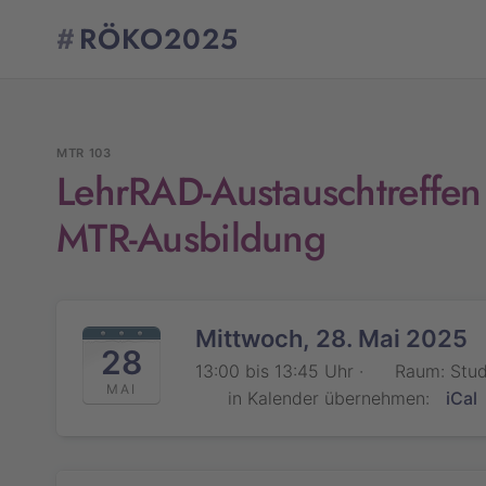
#
RÖKO2025
MTR 103
LehrRAD-Austauschtreffen 
MTR-Ausbildung
Jetzt teiln
Mittwoch, 28. Mai 2025
28
Bitte loggen S
13:00 bis 13:45 Uhr ·
Raum: Stud
Webinar zu be
MAI
in Kalender übernehmen:
iCal
werden, falls 
Minuten beginn
Kongresste
Findet das Web
kommen Sie ku
am Webinar te
Als Teilnehme