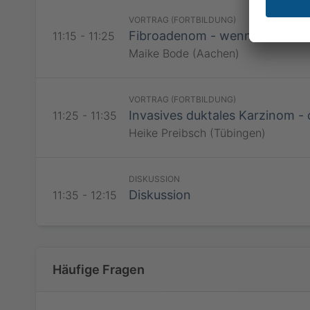
RadiSSO
VORTRAG (FORTBILDUNG)
Fibroadenom - wenn es immer s
11:15 - 11:25
Maike Bode (Aachen)
RadiSSO
VORTRAG (FORTBILDUNG)
Invasives duktales Karzinom -
11:25 - 11:35
Heike Preibsch (Tübingen)
RadiSSO
DISKUSSION
Diskussion
11:35 - 12:15
Häufige Fragen