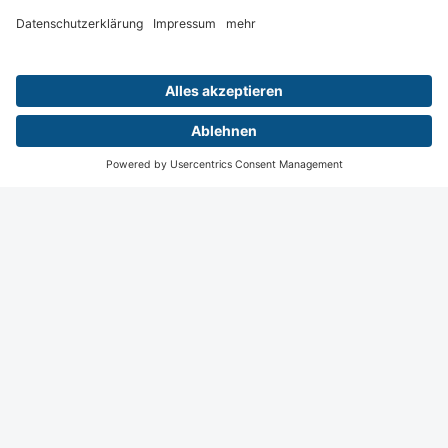
Wiesbaden
Digital
Menü
Aktuelles
Login
Startseite
Kontakt
Impressum
Datenschutz
Privatsphäre Einstellungen
© 2026 Deutsche Röntgengesellschaft e.V.