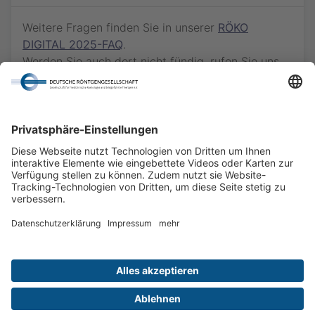
Weitere Fragen finden Sie in unserer
RÖKO
DIGITAL 2025-FAQ
.
Werden Sie auch dort nicht fündig, rufen Sie uns
gern via
030 - 916 070 - 66
an oder schreiben
Sie eine E-Mail an
kongress@drg.de
.